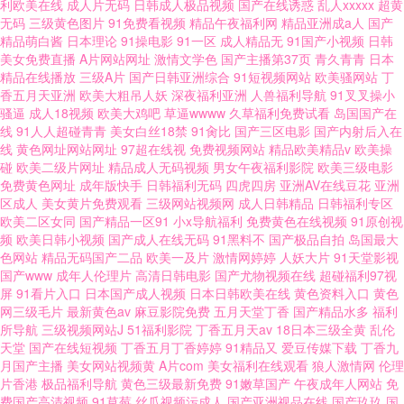
利欧美在线
成人片无码
日韩成人极品视频
国产在线诱惑
乱人xxxxx
超黄
91操鸡 免费播放器
无码
三级黄色图片
91免费看视频
精品午夜福利网
精品亚洲成a人
国产
精品萌白酱
日本理论
91操电影
91一区
成人精品无
91国产小视频
日韩
美女免费直播
A片网站网址
激情文学色
国产主播第37页
青久青青
日本
精品在线播放
三级A片
国产日韩亚洲综合
91短视频网站
欧美骚网站
丁
香五月天亚洲
欧美大粗吊人妖
深夜福利亚洲
人兽福利导航
91叉叉操小
骚逼
成人18视频
欧美大鸡吧
草逼wwww
久草福利免费试看
岛国国产在
线
91人人超碰青青
美女白丝18禁
91肏比
国产三区电影
国产内射后入在
线
黄色网址网站网址
97超在线视
免费视频网站
精品欧美精品v
欧美操
碰
欧美二级片网址
精品成人无码视频
男女午夜福利影院
欧美三级电影
免费黄色网址
成年版快手
日韩福利无码
四虎四房
亚洲AV在线豆花
亚洲
区成人
美女黄片免费观看
三级网站视频网
成人日韩精品
日韩福利专区
欧美二区女同
国产精品一区91
小x导航福利
免费黄色在线视频
91原创视
频
欧美日韩小视频
国产成人在线无码
91黑料不
国产极品自拍
岛国最大
色网站
精品无码国产二品
欧美一及片
激情网婷婷
人妖大片
91天堂影视
国产www
成年人伦理片
高清日韩电影
国产尤物视频在线
超碰福利97视
屏
91看片入口
日本国产成人视频
日本日韩欧美在线
黄色资料入口
黄色
网三级毛片
最新黄色av
麻豆影院免费
五月天堂丁香
国产精品水多
福利
所导航
三级视频网站J
51福利影院
丁香五月天av
18日本三级全黄
乱伦
天堂
国产在线短视频
丁香五月丁香婷婷
91精品又
爱豆传媒下载
丁香九
月国产主播
美女网站视频黄
A片com
美女福利在线观看
狼人激情网
伦理
片香港
极品福利导航
黄色三级最新免费
91嫩草国产
午夜成年人网站
免
费国产高清视频
91草莓
丝瓜视频污成人
国产亚洲视品在线
国产玖玖
国