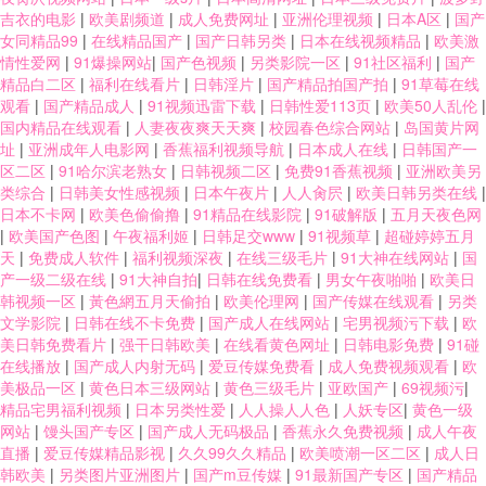
吉衣的电影
|
欧美剧频道
|
成人免费网址
|
亚洲伦理视频
|
日本A区
|
国产
女同精品99
|
在线精品国产
|
国产日韩另类
|
日本在线视频精品
|
欧美激
情性爱网
|
91爆操网站
|
国产色视频
|
另类影院一区
|
91社区福利
|
国产
精品白二区
|
福利在线看片
|
日韩淫片
|
国产精品拍国产拍
|
91草莓在线
观看
|
国产精品成人
|
91视频迅雷下载
|
日韩性爱113页
|
欧美50人乱伦
|
国内精品在线观看
|
人妻夜夜爽天天爽
|
校园春色综合网站
|
岛国黄片网
址
|
亚洲成年人电影网
|
香蕉福利视频导航
|
日本成人在线
|
日韩国产一
区二区
|
91哈尔滨老熟女
|
日韩视频二区
|
免费91香蕉视频
|
亚洲欧美另
类综合
|
日韩美女性感视频
|
日本午夜片
|
人人肏屄
|
欧美日韩另类在线
|
日本不卡网
|
欧美色偷偷撸
|
91精品在线影院
|
91破解版
|
五月天夜色网
|
欧美国产色图
|
午夜福利姬
|
日韩足交www
|
91视频草
|
超碰婷婷五月
天
|
免费成人软件
|
福利视频深夜
|
在线三级毛片
|
91大神在线网站
|
国
产一级二级在线
|
91大神自拍
|
日韩在线免费看
|
男女午夜啪啪
|
欧美日
韩视频一区
|
黃色網五月天偷拍
|
欧美伦理网
|
国产传媒在线观看
|
另类
文学影院
|
日韩在线不卡免费
|
国产成人在线网站
|
宅男视频污下载
|
欧
美日韩免费看片
|
强干日韩欧美
|
在线看黄色网址
|
日韩电影免费
|
91碰
在线播放
|
国产成人内射无码
|
爱豆传媒免费看
|
成人免费视频观看
|
欧
美极品一区
|
黄色日本三级网站
|
黄色三级毛片
|
亚欧国产
|
69视频污
|
精品宅男福利视频
|
日本另类性爱
|
人人操人人色
|
人妖专区
|
黄色一级
网站
|
馒头国产专区
|
国产成人无码极品
|
香蕉永久免费视频
|
成人午夜
直播
|
爱豆传媒精品影视
|
久久99久久精品
|
欧美喷潮一区二区
|
成人日
韩欧美
|
另类图片亚洲图片
|
国产m豆传媒
|
91最新国产专区
|
国产精品