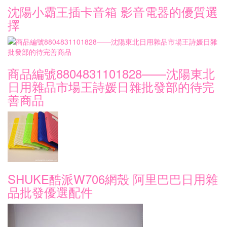
沈陽小霸王插卡音箱 影音電器的優質選
擇
商品編號8804831101828——沈陽東北
日用雜品市場王詩媛日雜批發部的待完
善商品
SHUKE酷派W706網殼 阿里巴巴日用雜
品批發優選配件