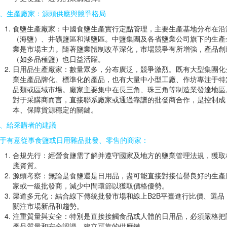
、生產廠家：源頭供應與競爭格局
食鹽生產廠家：中國食鹽生產實行定點管理，主要生產基地分布在沿
（海鹽）、井礦鹽區和湖鹽區。中鹽集團及各省鹽業公司旗下的生產
業是市場主力。隨著鹽業體制改革深化，市場競爭有所增強，產品創
（如多品種鹽）也日益活躍。
日用品生產廠家：數量眾多，分布廣泛，競爭激烈。既有大型集團化
業生產品牌化、標準化的產品，也有大量中小型工廠、作坊專注于特
品類或區域市場。廠家主要集中在長三角、珠三角等制造業發達地區
對于采購商而言，直接聯系廠家或通過靠譜的批發商合作，是控制成
本、保障貨源穩定的關鍵。
、給采購者的建議
于有意從事食鹽或日用雜品批發、零售的商家：
合規先行：經營食鹽需了解并遵守國家及地方的鹽業管理法規，獲取
應資質。
源頭考察：無論是食鹽還是日用品，盡可能直接對接信譽良好的生產
家或一級批發商，減少中間環節以獲取價格優勢。
渠道多元化：結合線下傳統批發市場和線上B2B平臺進行比價、選品
關注市場新品和趨勢。
注重質量與安全：特別是直接接觸食品或人體的日用品，必須嚴格把
產品質量和安全認證，建立可靠的供應鏈。