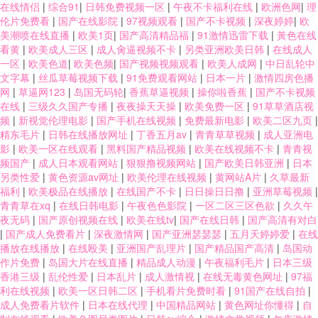
在线情侣
|
综合91
|
日韩免费视频一区
|
午夜不卡福利在线
|
欧洲色网
|
理
伦片免费看
|
国产在线影院
|
97视频观看
|
国产不卡视频
|
深夜婷婷
|
欧
美潮喷在线直播
|
欧美1页
|
国产高清精品福
|
91激情迅雷下载
|
黃色在线
看黄
|
欧美成人三区
|
成人肏逼视频不卡
|
另类亚洲欧美日韩
|
在线成人
一区
|
欧美色道
|
欧美色频
|
国产视频视频观看
|
欧美人成网
|
中日乱轮中
文字幕
|
丝瓜草莓视频下载
|
91免费观看网站
|
日本一片
|
激情四房色播
网
|
草逼网123
|
岛国无码轮
|
香蕉草逼视频
|
操你啦香蕉
|
国产不卡视频
在线
|
三级久久国产专播
|
夜夜操天天操
|
欧美免费一区
|
91草草酒店视
频
|
新视觉伦理电影
|
国产手机在线视频
|
免费最新电影
|
欧美二区九页
|
精东毛片
|
日韩在线播放网址
|
丁香五月av
|
青青草草视频
|
成人亚洲电
影
|
欧美一区在线观看
|
黑料国产精品视频
|
欧美在线视频不卡
|
青青视
频国产
|
成人日本观看网站
|
狠狠撸视频网站
|
国产欧美日韩亚洲
|
日本
另类性爱
|
黄色资源av网址
|
欧美伦理在线视频
|
黄网站A片
|
久草最新
福利
|
欧美极品在线播放
|
在线国产不卡
|
日日操日日撸
|
亚洲草莓视频
|
青青草在xq
|
在线日韩电影
|
午夜色色影院
|
一区二区三区色欲
|
久久午
夜无码
|
国产原创视频在线
|
欧美在线tv
|
国产在线日韩
|
国产高清有对白
|
国产成人免费看片
|
深夜激情网
|
国产亚洲瑟瑟瑟
|
五月天婷婷爱
|
在线
播放在线播放
|
在线殴美
|
亚洲国产乱理片
|
国产精品国产高清
|
岛国动
作片免费
|
岛国大片在线直播
|
精品成人动漫
|
午夜福利毛片
|
日本三级
香港三级
|
乱伦性爱
|
日本乱片
|
成人激情视
|
在线无毒黄色网址
|
97福
利在线视频
|
欧美一区日韩二区
|
手机看片免费时看
|
91国产在线自拍
|
成人免费看片软件
|
日本在线代理
|
中国精品网站
|
黄色网址你懂得
|
自