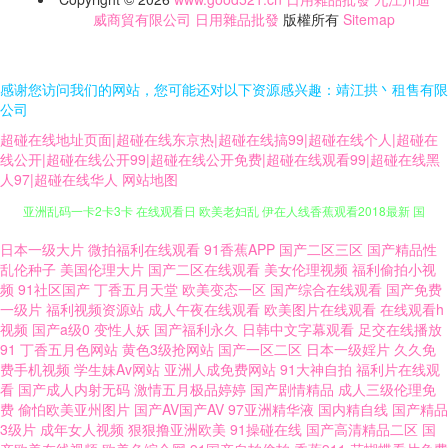
威商貿有限公司
日用雜品批發
版權所有
Sitemap
感谢您访问我们的网站，您可能还对以下资源感兴趣：靖江拱丶租售有限
公司
超碰在线地址页面|超碰在线东京热|超碰在线搞99|超碰在线个人|超碰在
线公开|超碰在线公开99|超碰在线公开免费|超碰在线观看99|超碰在线黑
人97|超碰在线华人
网站地图
亚洲乱码一卡2卡3卡 在线观看日 欧美老妇乱 伊在人线香蕉观看2018最新 国
产人视频在线观看 三年在线观看高清免费大全中文 国产激情第二页 日韩福
日本一级大片
微拍福利在线观看
91香蕉APP
国产二区三区
国产精品性
乱伦种子
美国伦理大片
国产二区在线观看
美女伦理视频
福利偷拍小视
频
91社区国产
丁香五月天堂
欧美变态一区
国产综合在线观看
国产免费
利社区 99视频在线免费观看 蜜桃婷婷狠狠久久 91色美白乳 另类激情网站 亚
一级片
福利视频资源站
成人午夜在线观看
欧美图片在线观看
在线观看h
视频
国产a级0
变性人妖
国产福利永久
日韩中文字幕观看
足交在线播放
洲一区在线日韩 国产尤物亚洲精品网 午夜欧美国产理论片在 全黄性色大片
91
丁香五月色网站
黄色3级抢网站
国产一区二区
日本一级婬片
久久免
费手机视频
学生妹Av网站
亚洲人成免费网站
91大神自拍
福利片在线观
看
国产成人内射无码
激情五月极品婷婷
国产剧情精品
成人三级伦理免
波多野吉依AV 免费国产一级αv片 一二三区 国产免费看插插插视频 先锋影院
费
偷怕欧美亚州图片
国产AV国产AV
97亚洲精华液
国内精自线
国产精品
3级片
成年女人视频
狠狠撸亚洲欧美
91操碰在线
国产高清精品二区
国
性爱按摩 国产剧情自产愉拍精品 亚洲人成在线播放网站 中文字幕韩国电影