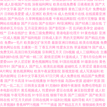
网
成人影视国产在线
深夜福利网址
欧美在线免费看
日夜夜欧美
国产大
片中文字幕
国产片91
操久婷婷
91视频你懂得
黄色三级片毛片
免费电影
电影 日韩成人一本道 国产午夜亚洲精品 伊人色导航 欧美性爱免费在线视频
片
日韩欧美爱爱
成人亚洲区
欧美性16
成人色情黄片在线
在线观看亚洲
精品
国产热综合
久草网视频在线看
午夜精品网影院
伦理片完整版
黄视
网站在线播放
国产片自拍
国产在线91
AV亚洲网址
国产经典三级在线
丁
国产不卡福利 亚洲午夜精品久久久久久人妖网页 人人 富二代精品短视频在
香婷婷五月综合
五月花亚洲综合
国产影院第一页
乱码欧美孕交
超碰在
线艹
日本在线护士
黄色三级免费网址
香港电影伦理片
91黄色电影
亚洲
线 亚欧操xx在线视 久草福利视频 88影视网在线电影 日本电影中文字 高清电
一区成人视频
国产福利电影
日韩成人影片
男的天堂网AV
国产精品尤物
在
免费a一毛片
欧美肠交扩张另类
最新亚洲日韩精品
欧美在线视频
免费
黄色网址在线
主播第一页
丁香五月网
性爱东京热
草逼视频78
国产成人
影下载网站 亚洲九九视频 欧美TV日韩TV 电影bt种子下载网站 午夜福利论坛
免费无码
高清日韩无码视频
宗和网五月天
日b视频
成人三级网站在
主播
福利姬h在线
国产精一精二区
基情涩涩网
51漫画成人
丁香5月综合网
91
精品视频99 新视觉6080影院 久久国产精品久久 99热91 色伊人久 黑料老司
爱爱com
伊人涩涩射
黄色视频网址导航
91国在线观看
91最新自拍
黄色
软件91
国产操女人
国产乱人
欧美乱欲视频
超碰吃瓜
久草涩涩
最新在线
A片网址
黄色视屏网站
欧美午夜寂寞影院
新视觉影视
成人写真福利
欧
机精品 91成人视频一区 日本高清在线视频观看 光棍电影网 亚洲精品高清一
美内射网址
日本中文字幕无码
97日穴网
成人免费在线
精品国产免费观
看
国产不卡高清
91av在线播放
91制作传媒
岛国av资源
超碰91资源
国
线久 美丽小蜜桃2免费高清版电视剧 国产精品第八区 在线观看a级片 欧美亚
产乱一乱二乱三
日韩美女直播
91尤物69
蜜桃午夜激情
免费伦理电影
日
本电影伦理片
黄瓜视频成人
性爱婷婷
爱豆在线看
麻豆影院爱爱
成人软
件视频
午夜宅男在线
91专区在线
狠狠干欧美
国产三级国产
国产欧美日
洲日韩国 丁香五月激情缘综合区 亚洲第一人成网址 免费国人国产免费看片
韩在线
97五月天婷婷
日韩在线网
91福利社视频
福利导航
A片三级网站
久草视频8
香蕉APP污视频
艹艹艹插逼
国产精品五月天
狠狠操欧美性爱