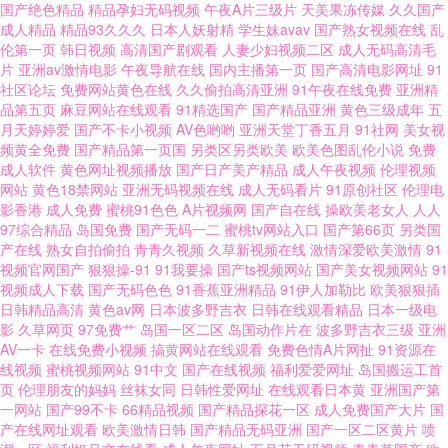
www情色五月天 微拍福利国产情侣自拍 精品乱码一区二区 91洮色在线观看
国产绝色精品
精品孕妇无码视频
午夜A片三级片
天美果冻传媒
久久国产
成人精品
精品93久久久
日本人妖射精
学生妹avav
国产熟女视频在线
乱
伦第一页
韩日视频
高清国产剧观看
人妻少妇视频二区
成人无码高清毛
三级片人妻无码 国产在线观看国产精品产拍 91视频新地址 亚洲精品久久无
片
亚洲av激情电影
午夜导航在线
国内主播第一页
国产高清电影网址
91
社区论坛
免费网站黄色在线
久久偷拍高清亚洲
91午夜在线免费
亚洲精
码一区二 欧美另类ts 国产高清精品自在线看 樱花大片在线 黑丝露出高潮 亚
品第五页
麻豆网站在线观看
91精选国产
国产精品亚洲
黄色三级成年
五
月天婷婷爱
国产不卡小视频
AV色哟哟
亚洲天堂丁香五月
91社网
美女视
频黄全免费
国产精品第一页国
另类区另类欧美
欧美色图乱伦小说
免费
洲高清一二 国产精品精品 天天拍天天干 东北女人 在线肏屄视频 麻豆传媒网
成人软件
黄色网址视频播放
国产日产美产精品
成人午夜视频
伦理视频
网站
黄色18禁网站
亚洲无码视频在线
成人无码看片
91原创社区
伦理电
站 在厨房被c到 娇妻被猛男老外玩三p 亚洲情侣自拍91 橘子视频破解版 亚洲
影香港
成人免费
蜜桃91色色
A片视频网
国产自在线
操欧美老女人
人人
97综合精品
岛国免费
国产无码一二
蜜桃tv网站入口
国产第66页
另类国
产在线
熟女自拍偷拍
青青久视频
久草新视频在线
激情深爱欧美激情
91
首页国产精品丝袜 韩国无码三级 亚洲福利网 国产免费区一区二 台湾版原来
视频官网国产
狠狠操-91
91我要操
国产ts视频网站
国产美女视频网站
91
视频成人下载
国产无码色色
91香蕉亚洲精品
91伊人加勒比
欧美狠狠插
是美男 国产TS在线播放 日韩美女色高清在线看 操伪娘 欧洲国产精 变态另类
日韩精品高清
黄色av网
日本波多野吉衣
日韩在线观看精品
日本一级电
影
久草网页
97免费艹
岛国一区二区
岛国动作片在
波多野吉衣三级
亚洲
AV一卡
在线免费小视频
搞黄网站在线观看
免费色情A片网扯
91资源在
资源 视频列表中文字幕欧 国产高清在线一区 深夜浮力视频 豆花入口 日本在
线视频
蜜桃视频网站
91中文
国产在线视频
福利爱爱网址
岛国搬运工首
页
伦理朋友的妈妈
丝袜女同
日韩性爱网址
在线观看日本黄
亚洲国产第
线视频www色 wwww日本 欧美日韩综合sss 老司机av影视 亚洲在线男人天
一网站
国产99不卡
66精品视频
国产精品探花一区
成人免费国产大片
国
产在线网址观看
欧美激情日韩
国产精品无码亚洲
国产一区二区黄片
喷