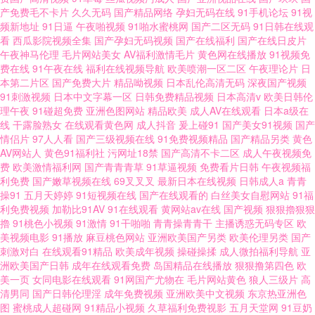
产免费毛不卡片
久久无码
国产精品网络
孕妇无码在线
91手机论坛
91视
频新地址
91日逼
午夜啪视频
91啪水蜜桃网
国产二区无码
91日韩在线观
看
西瓜影院视频全集
国产孕妇无码视频
国产在线福利
国产在线日皮片
午夜神马伦理
毛片网站美女
AV福利激情毛片
黄色网在线播放
91视频免
费在线
91午夜在线
福利在线视频导航
欧美喷潮一区二区
午夜理论片
日
本第二片区
国产免费大片
精品呦视频
日本乱伦高清无码
深夜国产视频
91刺激视频
日本中文字幕一区
日韩免费精品视频
日本高清v
欧美日韩伦
理午夜
91碰超免费
亚洲色图网站
精品欧美
成人AV在线观看
日本a级在
线
干露脸熟女
在线观看黄色网
成人抖音
爰上碰91
国产美女91视频
国产
情侣片
97人人看
国产三级视频在线
91免费视频精品
国产精品另类
黄色
AV网站人
黄色91福利社
污网址18禁
国产高清不卡二区
成人午夜视频免
费
欧美激情福利网
国产青青青草
91草逼视频
免费看片日韩
午夜视频福
利免费
国产嫩草视频在线
69叉叉叉
最新日本在线视频
日韩成人a
青青
操91
五月天婷婷
91短视频在线
国产在线观看的
白丝美女自慰网站
91福
利免费视频
加勒比91AV
91在线观看
黄网站av在线
国产视频
狠狠擼狠狠
擼
91桃色小视频
91激情
91干啪啪
青青操青青干
主播诱惑无码专区
欧
美视频电影
91播放
麻豆桃色网站
亚洲欧美国产另类
欧美伦理另类
国产
刺激对白
在线观看91精品
欧美成年视频
操碰操揉
成人微拍福利导航
亚
洲欧美国产日韩
成年在线观看免费
岛国精品在线播放
狠狠撸第四色
欧
美一页
女同电影在线观看
91网国产尤物在
毛片网站黄色
狼人三级片
高
清男同
国产日韩伦理淫
成年免费视频
亚洲欧美中文视频
东京热亚洲色
图
蜜桃成人超碰网
91精品小视频
久草福利免费视影
五月天堂网
91豆奶