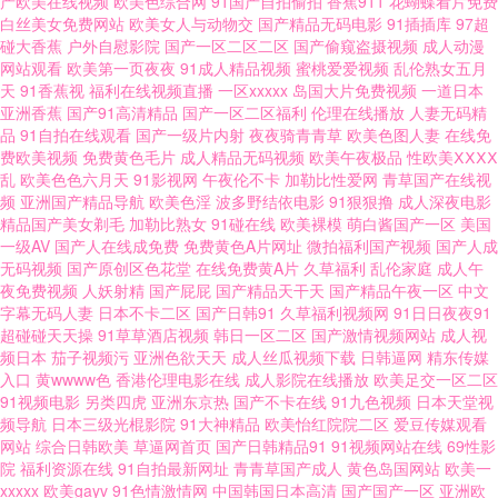
产欧美在线视频
欧美色综合网
91国产自拍偷拍
香蕉911
花蝴蝶看片免费
白丝美女免费网站
欧美女人与动物交
国产精品无码电影
91插插库
97超
碰大香蕉
户外自慰影院
国产一区二区二区
国产偷窥盗摄视频
成人动漫
精品三区中文字幕 新视觉影院官网6080 国产精品美 日韩欧美中文精品电影
网站观看
欧美第一页夜夜
91成人精品视频
蜜桃爱爱视频
乱伦熟女五月
天
91香蕉视
福利在线视频直播
一区xxxxx
岛国大片免费视频
一道日本
超碰在线成人人人爱 欧美日韩国产码高清综 中文字幕狠狠久 好屌色青青草
亚洲香蕉
国产91高清精品
国产一区二区福利
伦理在线播放
人妻无码精
品
91自拍在线观看
国产一级片内射
夜夜骑青青草
欧美色图人妻
在线免
费欧美视频
免费黄色毛片
成人精品无码视频
欧美午夜极品
性欧美ⅩⅩⅩⅩ
无人在线影 成人视频精彩入口 欧美亚洲综合色 综合精品色图 精品高清在线
乱
欧美色色六月天
91影视网
午夜伦不卡
加勒比性爱网
青草国产在线视
频
亚洲国产精品导航
欧美色淫
波多野结依电影
91狠狠撸
成人深夜电影
一区 五月天狼友 成人视频香蕉 欧美性图ppp 在线观看亚洲精品专区 久久免
精品国产美女剃毛
加勒比熟女
91碰在线
欧美裸模
萌白酱国产一区
美国
一级AV
国产人在线成免费
免费黄色A片网址
微拍福利国产视频
国产人成
无码视频
国产原创区色花堂
在线免费黄A片
久草福利
乱伦家庭
成人午
费精品高清麻豆 亚洲欧美一区二区三区久久 国产美女激情 日韩精品中 97se
夜免费视频
人妖射精
国产屁屁
国产精品天干天
国产精品午夜一区
中文
字幕无码人妻
日本不卡二区
国产日韩91
久草福利视频网
91日日夜夜91
亚洲综合在线 另类福利导航 亚洲欧美日韩在线看 国产一级按摩精油电影 天
超碰碰天天操
91草草酒店视频
韩日一区二区
国产激情视频网站
成人视
频日本
茄子视频污
亚洲色欲天天
成人丝瓜视频下载
日韩逼网
精东传媒
入口
黄wwww色
香港伦理电影在线
成人影院在线播放
欧美足交一区二区
美肏屄人 传媒资源网站 欧美透明视频一区 97人人操人人爽 2012中文字幕国
91视频电影
另类四虎
亚洲东京热
国产不卡在线
91九色视频
日本天堂视
频导航
日本三级光棍影院
91大神精品
欧美怡红院院二区
爱豆传媒观看
语版 日韩精品在线导航 国产精品mv一区 91不卡精品国产乱码 国产激情视频
网站
综合日韩欧美
草逼网首页
国产日韩精品91
91视频网站在线
69性影
院
福利资源在线
91自拍最新网址
青青草国产成人
黄色岛国网站
欧美一
xxxxx
欧美gayv
91色情激情网
中国韩国日本高清
国产国产一区
亚洲欧
网站 亚洲喷奶水 欧美另类综合 草草浮力快猫 深夜激情av 国产一线中文字幕