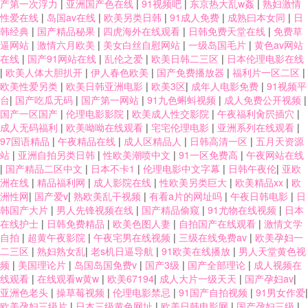
产第一次浮力
|
亚洲国产色在线
|
91视频吧
|
东京热大乱w姦
|
熟妇激情
性爱在线
|
岛国av在线
|
欧美另类日韩
|
91成人免费
|
成熟曰本女同
|
日
韩经典
|
国产精品秘果
|
四虎海外在线观看
|
日韩免费天堂在线
|
免费草
逼网站
|
激情六月欧美
|
美女白丝自慰网站
|
一级岛国毛片
|
黄色av网站
在线
|
国产91网站在线
|
乱伦之爱
|
欧美日韩二三区
|
日本伦理电影在线
|
欧美人体大胆扒开
|
伊人春色欧美
|
国产免费播放器
|
福利片一区二区
|
欧美性爱另类
|
欧美日韩亚洲电影
|
欧美3区
|
成年人电影免费
|
91视频平
台
|
国产吃瓜无码
|
国产第一网站
|
91九色蝌蚪视频
|
成人免费公开视频
|
国产一区国产
|
伦理电影影院
|
欧美成人性交影院
|
午夜福利肏屄插穴
|
成人无码福利
|
欧美呦呦在线观看
|
宅宅伦理电影
|
亚洲系列在线观看
|
97国语精品
|
午夜精品在线
|
成人区精品人
|
日韩高清一区
|
五月天资源
站
|
亚洲自拍另类日韩
|
性欧美潮喷中文
|
91一区免费高
|
午夜网站在线
|
国产精品二区中文
|
日本不卡1
|
伦理电影中文字幕
|
日韩午夜伦
|
亚欧
洲在线
|
精品福利网
|
成人影院在线
|
性欧美另类巨大
|
欧美精品xx
|
欧
洲性网
|
国产爱v
|
熟欧美乱干视频
|
有看a片的网址吗
|
午夜日韩电影
|
日
韩国产大片
|
男人先锋视频在线
|
国产精品偷窥
|
91尤物在线视频
|
日本
在线护士
|
日韩免费精品
|
欧美色图人妻
|
自拍国产在线观看
|
激情文学
自拍
|
超黄午夜影院
|
午夜宅男在线视频
|
三级在线免费av
|
欧美孕妇一
二三区
|
熟妇熟女乱
|
老s机日逼导航
|
91欧美在线播放
|
男人天堂黄色视
频
|
美国理论片
|
岛国岛国免费v
|
国产3级
|
国产全部理论
|
成人视频在
线观看
|
在线观看w黄w
|
欧美67194
|
成人大片一级天天
|
国产孕妇av
|
亚洲色老头
|
操草莓视频
|
伦理电影禁忌
|
91国产自拍视频
|
91男女作爱
|
欧美孕妇三级片
|
日本三级黄色网址
|
欧美日韩电影网
|
国产孕妇三级
|