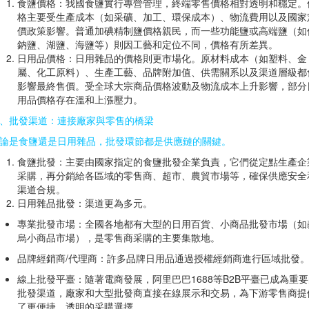
食鹽價格：我國食鹽實行專營管理，終端零售價格相對透明和穩定。
格主要受生產成本（如采礦、加工、環保成本）、物流費用以及國家
價政策影響。普通加碘精制鹽價格親民，而一些功能鹽或高端鹽（如
鈉鹽、湖鹽、海鹽等）則因工藝和定位不同，價格有所差異。
日用品價格：日用雜品的價格則更市場化。原材料成本（如塑料、金
屬、化工原料）、生產工藝、品牌附加值、供需關系以及渠道層級都
影響最終售價。受全球大宗商品價格波動及物流成本上升影響，部分
用品價格存在溫和上漲壓力。
、批發渠道：連接廠家與零售的橋梁
論是食鹽還是日用雜品，批發環節都是供應鏈的關鍵。
食鹽批發：主要由國家指定的食鹽批發企業負責，它們從定點生產企
采購，再分銷給各區域的零售商、超市、農貿市場等，確保供應安全
渠道合規。
日用雜品批發：渠道更為多元。
專業批發市場：全國各地都有大型的日用百貨、小商品批發市場（如
烏小商品市場），是零售商采購的主要集散地。
品牌經銷商/代理商：許多品牌日用品通過授權經銷商進行區域批發
線上批發平臺：隨著電商發展，阿里巴巴1688等B2B平臺已成為重
批發渠道，廠家和大型批發商直接在線展示和交易，為下游零售商提
了更便捷、透明的采購選擇。