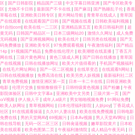
区
|
国产日韩影院
|
精品国产三级
|
中文字幕日韩亚洲
|
国产专区欧美专
区
|
尤物不卡日韩
|
最新国产不卡在线
|
国产麻豆
|
国产熟睡乱子伦
|
香蕉
草莓在线
|
亚洲欧美日韩专区
|
黄片网站导航
|
青青草在线成人
|
青草国
产在线观看
|
在线观看国产日韩
|
国产视频在线看
|
日韩欧美福利视频
|
91自拍com
|
欧美在线一二三区
|
亚洲精品第五页
|
欧美日韩福利所
|
超
黄无码
|
日韩国产精品区一
|
日本三级网站20
|
激情久久网址
|
成人免费
无码视频
|
国产亚洲视频网站
|
欧美在线片
|
日韩另类在线视频
|
国产无
码免费播放
|
亚洲欧美专区
|
97免费观看视频
|
午夜激情福利
|
国产精品
14p
|
91视频国产精品
|
免费在线伦理片
|
欧美潮喷在线直播
|
丁香五月
网在线
|
三级片黄色网址
|
黄色三级成人网
|
国产日韩在线播放
|
青草国
产在线视频
|
日韩在线播放网址
|
欧美大片值得看的
|
手机国产视频福利
|
在线毛片网址网站
|
国产一区二区视频
|
在线草变态
|
在线观看h网站
|
日韩在线视频播放
|
免费高清在线
|
欧美另类人妖视频
|
最新福利社二区
|
青草免费视频
|
激情亚洲区第一页
|
日本一卡二卡在线
|
日韩亚洲欧美
电影
|
伦理片交换
|
狠狠撸狠很干
|
日韩特级黄色视频
|
国产粉嫩
|
午夜
影院体验区
|
日韩中文字幕a
|
亚洲欧美中文另类
|
三级片第一页
|
国产
αV视频
|
伊人狼人干
|
成年人a级片
|
男女啪啪视频免费
|
91网站免费
|
欧美人妖网址
|
青草视频网站
|
曰本伦理福利影院
|
人妖poy
|
丁香花成人
社区
|
91在线观看操逼
|
久久91人妻出轨
|
欧美在线免费视频
|
日韩电影
免费在线
|
男的天堂网AV
|
69视频污
|
日本Aⅴ视频
|
男人天堂AV网址
|
日
韩在线导航
|
无码一区二区三区
|
日韩肏逼视频
|
嫩草影院黄片
|
日本欧
美在线观看
|
欧美色图第二页
|
午夜福利激情院
|
成人精品午夜无码
|
日