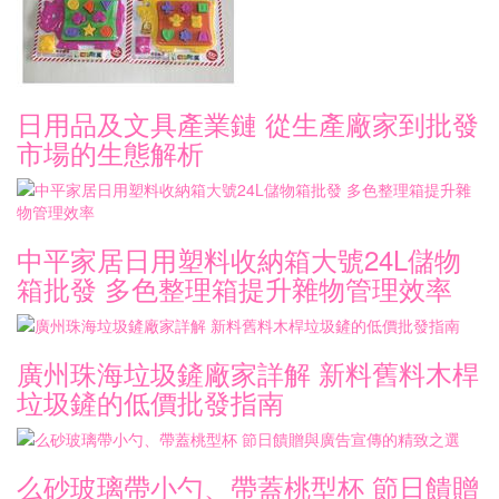
日用品及文具產業鏈 從生產廠家到批發
市場的生態解析
中平家居日用塑料收納箱大號24L儲物
箱批發 多色整理箱提升雜物管理效率
廣州珠海垃圾鏟廠家詳解 新料舊料木桿
垃圾鏟的低價批發指南
么砂玻璃帶小勺、帶蓋桃型杯 節日饋贈