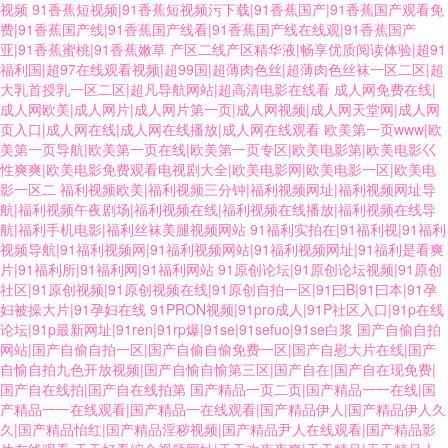
视频
91香蕉短视频|91香蕉短视频污下载|91香蕉国产|91香蕉国产观看免
费|91香蕉国产线|91香蕉国产线看|91香蕉国产线在线观|91香蕉国产
亚|91香蕉蜜桃|91香蕉嫩草
产区二线产区精华液|畅享优质阅读体验|超91
福利国|超97在线观看视频|超99国|超薄肉色丝|超薄肉色丝袜一区二区|超
大乳首授乳一区二区|超凡导航网站|超高清电影在线看
成人网免费在线|
成人网欧美|成人网片|成人网片第一页|成人网视频|成人网天堂网|成人网
页入口|成人网在线|成人网在线播放|成人网在线观看
欧美第一页www|欧
美第一页导航|欧美第一页在线|欧美第一页专区|欧美电影第|欧美电影巜
性爽爽|欧美电影免费观看电视剧大全|欧美电影网|欧美电影一区|欧美电
影一区二
福利视频欧美|福利视频三分钟|福利视频网址|福利视频网址导
航|福利视频午夜剧场|福利视频在线|福利视频在线播放|福利视频在线导
航|福利手机电影|福利丝袜美腿视频网站
91福利实拍在|91福利视|91福利
视频导航|91福利视频网|91福利视频网站|91福利视频网址|91福利是看爽
片|91福利所|91福利网|91福利网站
91原创论坛|91原创论坛视频|91原创
社区|91原创视频|91原创视频在线|91原创自拍一区|91曰B|91曰本|91孕
妇被操大片|91孕妇在线
91PRON视频|91pro成人|91P社区入口|91p在线
论坛|91p最新网址|91ren|91rp爆|91se|91sefuo|91se白浆
国产自偷自拍
网站|国产自偷自拍一区|国产自偷自偷免费一区|国产自慰大片在线|国产
自愉自拍九色开放视频|国产自愉自愉第三区|国产自在|国产自在现免费|
国产自在线拍|国产自在线拍第
国产精品一页二页|国产精品一一在线|国
产精品一一在线观看|国产精品一在线观看|国产精品伊人|国产精品伊人久
久|国产精品怡红|国产精品淫秽视频|国产精品尹人在线观看|国产精品影