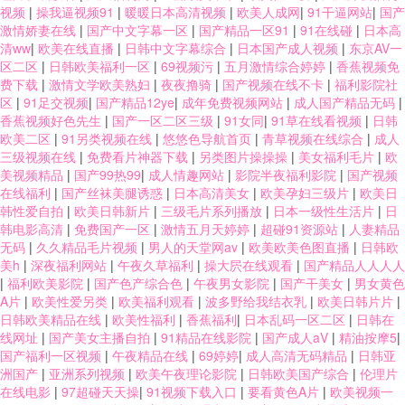
视频
|
操我逼视频91
|
暖暖日本高清视频
|
欧美人成网
|
91干逼网站
|
国产
激情娇妻在线
|
国产中文字幕一区
|
国产精品一区91
|
91在线碰
|
日本高
清ww
|
欧美在线直播
|
日韩中文字幕综合
|
日本国产成人视频
|
东京AV一
区二区
|
日韩欧美福利一区
|
69视频污
|
五月激情综合婷婷
|
香蕉视频免
费下载
|
激情文学欧美熟妇
|
夜夜撸骑
|
国产视频在线不卡
|
福利影院社
区
|
91足交视频
|
国产精品12ye
|
成年免费视频网站
|
成人国产精品无码
|
香蕉视频好色先生
|
国产一区二区三级
|
91女同
|
91草在线看视频
|
日韩
欧美二区
|
91另类视频在线
|
悠悠色导航首页
|
青草视频在线综合
|
成人
三级视频在线
|
免费看片神器下载
|
另类图片操操操
|
美女福利毛片
|
欧
美视频精品
|
国产99热99
|
成人情趣网站
|
影院半夜福利影院
|
国产视频
在线福利
|
国产丝袜美腿诱惑
|
日本高清美女
|
欧美孕妇三级片
|
欧美日
韩性爱自拍
|
欧美日韩新片
|
三级毛片系列播放
|
日本一级性生活片
|
日
韩电影高清
|
免费国产一区
|
激情五月天婷婷
|
超碰91资源站
|
人妻精品
无码
|
久久精品毛片视频
|
男人的天堂网av
|
欧美欧美色图直播
|
日韩欧
美h
|
深夜福利网站
|
午夜久草福利
|
操大屄在线观看
|
国产精品人人人人
|
福利欧美影院
|
国产色产综合色
|
午夜男女影院
|
国产干美女
|
男女黄色
A片
|
欧美性爱另类
|
欧美福利观看
|
波多野给我结衣乳
|
欧美日韩片片
|
日韩欧美精品在线
|
欧美性福利
|
香蕉福利
|
日本乱码一区二区
|
日韩在
线网址
|
国产美女主播自拍
|
91精品在线影院
|
国产成人aV
|
精油按摩5
|
国产福利一区视频
|
午夜精品在线
|
69婷婷
|
成人高清无码精品
|
日韩亚
洲国产
|
亚洲系列视频
|
欧美午夜理论影院
|
日韩欧美国产综合
|
伦理片
在线电影
|
97超碰天天操
|
91视频下载入口
|
要看黄色A片
|
欧美视频一