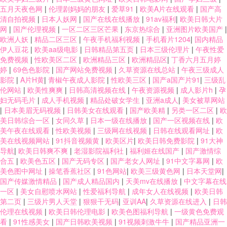
五月天夜色网
|
伦理剧妈妈的朋友
|
爱草91
|
欧美A片在线观看
|
国产高
清自拍视频
|
日本人妖网
|
国产在线在线播放
|
91av福利
|
欧美日韩大片
网
|
国产伦理视频
|
一区二区三区芒果
|
东京热综合
|
亚洲图片欧美国产
|
欧洲人妖
|
精品二区三区
|
午夜手机福利视频
|
手机看片1204
|
国内精品
伊人豆花
|
欧美aa级电影
|
日韩精品第五页
|
日本三级伦理片
|
午夜性爱
免费视频
|
性欧美区二区
|
欧洲精品三区
|
欧洲精品区
|
丁香六月五月婷
婷
|
69色色影院
|
国产网站免费视频
|
久草资源在线总站
|
午夜三级成人
影院
|
A片H黄
|
青椒午夜成人影院
|
性欧美三区
|
国产a国产片91
|
三级乱
伦网站
|
欧美性爽爽
|
日韩高清视频在线
|
午夜资源视频
|
成人影片h
|
孕
妇无码毛片
|
成人手机视频
|
精品处破女学生
|
亚洲a成人
|
美女被草网站
|
日本美眉无码视频
|
日韩美女在线观看
|
国产欧美精
|
另类一区二区
|
欧
美日韩综合一区
|
女同久草
|
日本一级在线播放
|
国产一区视频在线
|
欧
美午夜在线观看
|
性欧美视频
|
三级网在线视频
|
日韩在线观看网址
|
欧
美在线视频网站
|
91抖音视频黄
|
欧美区片
|
欧美日韩免费影院
|
91大神
导航
|
欧美日韩爽不爽
|
老湿影院福利社
|
福利姬在线国产
|
国产激情综
合五
|
欧美色五区
|
国产无码专区
|
国产老女人网址
|
91中文字幕网
|
欧
美色图中网址
|
操笔香蕉社区
|
91色网站
|
欧美三级黄色网
|
日本天堂网
|
国产传媒激情精品
|
国产成人精品国内
|
天美mv在线播放
|
中文字幕在线
一区
|
美女自慰喷水网站
|
性爱福利导航
|
成年女人在线视频
|
欧美日韩
第二页
|
三级片男人天堂
|
狠狠干无码
|
亚训AA
|
久草资源在线进入
|
日韩
伦理在线视频
|
欧美日韩伦理电影
|
欧美色图福利导航
|
一级黄色免费观
看
|
91性感美女
|
国产日韩欧美视频
|
91视频刺激牛牛
|
国产精品亚洲一