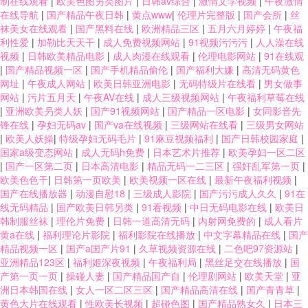
制在线观看
|
欧美色图另类图片
|
日韩av综合
|
激情文学视频
|
午夜激情
在线导航
|
国产精品午夜日韩
|
黄点www
|
伦理片完整版
|
国产会所
|
丝
袜美女在线观看
|
国产黑料在线
|
欧洲精品三区
|
五月六月婷婷
|
午夜福
利性爱
|
加勒比天天干
|
成人免费视频网站
|
91视频污污污
|
人人澡在线
视频
|
日韩欧美精品电影
|
成人肉漫在线观看
|
伦理电影网站
|
91在线观
|
国产精品视频一区
|
国产手机精品偷伦
|
国产福利大嫌
|
高清无码黄色
网址
|
午夜成人网站
|
欧美日韩亚洲电影
|
无码特级片在线看
|
男女做事
网站
|
污片五月天
|
午夜AV在线
|
成人三级视频网站
|
午夜福利草莓在线
|
亚洲欧美叧类人妖
|
国产91视频网站
|
国产精品一区电影
|
女同影音先
锋在线
|
孕妇无码av
|
国产va在线视频
|
三级网站在线看
|
三级男女网站
|
欧美人妖操
|
特级孕妇无码毛片
|
91麻豆视频福利
|
国产日韩校园家庭
|
国家a级变态网站
|
成人无码h免费
|
日本艺术片推荐
|
欧美孕妇一区二区
|
国产一区第二页
|
日本高清电影
|
精品无码一二三区
|
强奸乱军第一页
|
欧美色色干
|
日韩第一页欧美
|
欧美视频一区在线
|
最新午夜福利视频
|
国产在线播放器
|
动漫自慰18
|
三级成人影院
|
国产污污成人久久
|
91在
线无码精品
|
国产欧美日韩另类
|
91看视频
|
中日无码电影在线
|
欧美日
韩制服丝袜
|
理伦片免费
|
日韩一道高清无码
|
内射网免费的
|
成人看片
黄a在线
|
福利理论片影院
|
福利影院在线播放
|
中文字幕精品在线
|
国产
精品视频一区
|
国产a国产片91
|
久草视频资源在线
|
二色吧97资源站
|
亚洲精品123区
|
福利姬深夜视频
|
午夜福利局
|
黑丝足交在线播放
|
国
产第一页一页
|
操碰人妻
|
国产精品国产自
|
伦理剧网站
|
欧美天堂
|
亚
洲日本韩国在线
|
女人一区二区三区
|
国产精品高清在线
|
国产青青草
|
黄色大片在线观看
|
性欧美长视频
|
超碰色图
|
国产精品熟女久
|
日本三