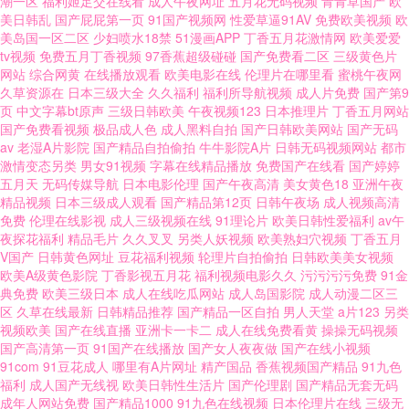
潮一区
福利姬足交在线看
成人午夜网址
五月花无码视频
青青草国产
欧
堂 国产在线视频秋霞影 徐州润康食品有限公司 国产免费va在 无限国产资源
美日韩乱
国产屁屁第一页
91国产视频网
性爱草逼91AV
免费欧美视频
欧
美岛国一区二区
少妇喷水18禁
51漫画APP
丁香五月花激情网
欧美爱爱
高清午夜福利乱码电影 日韩精品三区 成人看片在线观看免费 日本动漫网址
tv视频
免费五月丁香视频
97香蕉超级碰碰
国产免费看二区
三级黄色片
网站
综合网黄
在线播放观看
欧美电影在线
伦理片在哪里看
蜜桃午夜网
久草资源在
日本三级大全
久久福利
福利所导航视频
成人片免费
国产第9
AAA国产999 欧美涩另类 91操碰 李亚男三级 一区三区在线 好妈妈高清中字
页
中文字幕bt原声
三级日韩欧美
午夜视频123
日本推理片
丁香五月网站
国产免费看视频
极品成人色
成人黑料自拍
国产日韩欧美网站
国产无码
在线观看 亚洲一区日韩精 欧美日韩在线成人 国产免费 97超碰人人草 手机在
av
老湿A片影院
国产精品自拍偷拍
牛牛影院A片
日韩无码视频网站
都市
激情变态另类
男女91视频
字幕在线精品播放
免费国产在线看
国产婷婷
五月天
无码传媒导航
日本电影伦理
国产午夜高清
美女黄色18
亚洲午夜
线观看日韩 精品成人电影 亚洲欧洲免费三级网站 国产香蕉人人 在线91网 日
精品视频
日本三级成人观看
国产精品第12页
日韩午夜场
成人视频高清
免费
伦理在线影视
成人三级视频在线
91理论片
欧美日韩性爱福利
av午
韩在线色网 国产字幕制服中文在线 超碰在线导航 一级做a爰片 日本Aⅴ网站
夜探花福利
精品毛片
久久叉叉
另类人妖视频
欧美熟妇穴视频
丁香五月
V国产
日韩黄色网址
豆花福利视频
轮理片自拍偷拍
日韩欧美美女视频
欧美A级黄色影院
丁香影视五月花
福利视频电影久久
污污污污免费
91金
国产在线91福利大全 97一本道dy亚洲一区 兽皇videos极 精品欧美一 97在线
典免费
欧美三级日本
成人在线吃瓜网站
成人岛国影院
成人动漫二区三
区
久草在线最新
日韩精品推荐
国产精品一区自拍
男人天堂
a片123
另类
观看视频免费香蕉 五月丁香大香蕉 日本亚洲一卡二卡 国产一线二线 亚洲天
视频欧美
国产在线直播
亚洲卡一卡二
成人在线免费看黄
操操无码视频
国产高清第一页
91国产在线播放
国产女人夜夜做
国产在线小视频
91com
91豆花成人
哪里有A片网址
精产国品
香蕉视频国产精品
91九色
码中字 国产一国产一 无毛亚洲 高清在线播放 日韩精品电影一区二区 www大
福利
成人国产无线视
欧美日韩性生活片
国产伦理剧
国产精品无套无码
成年人网站免费
国产精品1000
91九色在线视频
日本伦理片在线
三级无