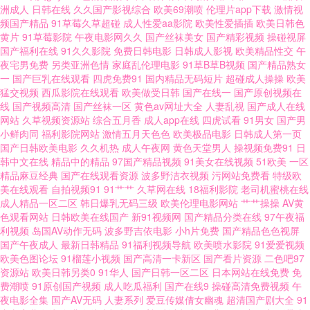
洲成人
日韩在线
久久国产影视综合
欧美69潮喷
伦理片app下载
激情视
频国产精品
91草莓久草超碰
成人性爱aa影院
欧美性爱插插
欧美日韩色
一区国产三区 琪琪电影福利网2017 电影在线观 午夜色啪啪555wwwcom 欧
黄片
91草莓影院
午夜电影网久久
国产丝袜美女
国产精彩视频
操碰视屏
国产福利在线
91久久影院
免费日韩电影
日韩成人影视
欧美精品性交
午
夜宅男免费
另类亚洲色情
家庭乱伦理电影
91草B草B视频
国产精品熟女
美国产日韩在线视频 岛国A片 婷婷五月色导航 韩国日本a级片 在线片播放 日
一
国产巨乳在线观看
四虎免费91
国内精品无码短片
超碰成人操操
欧美
猛交视频
西瓜影院在线观看
欧美做受日韩
国产在线一
国产原创视频在
韩中文字幕高清 国产三級精品专区 在线中文国产制服欧美 日韩欧美中文字
线
国产视频高清
国产丝袜一区
黄色av网址大全
人妻乱视
国产成人在线
网站
久草视频资源站
综合五月香
成人app在线
四虎试看
91男女
国产男
小鲜肉同
福利影院网站
激情五月天色色
欧美极品电影
日韩成人第一页
幕涩涩 国产乱人视频免费观看 一级肏屄 欧美美女激情伦理一区二区三区四
国产日韩欧美电影
久久机热
成人午夜网
黄色天堂男人
操视频免费91
日
韩中文在线
精品中的精品
97国产精品视频
91美女在线视频
51欧美
一区
区 精品国产区123 草莓福利导航 丝瓜黄瓜草莓向日 果冻传媒视频在线播放
精品麻豆经典
国产在线观看资源
波多野洁衣视频
污网站免费看
特级欧
美在线观看
自拍视频91
91艹艹
久草网在线
18福利影院
老司机蜜桃在线
成人精品一区二区
韩日爆乳无码三级
欧美伦理电影网站
艹艹操操
AV黄
产国VA 天天躁夜夜躁狠狠夜夜 九九久视频在线观看 96sao精 私人电影网 国
色观看网站
日韩欧美在线国产
新91视频网
国产精品分类在线
97午夜福
利视频
岛国AV动作无码
波多野吉依电影
小h片免费
国产精品色色视屏
产人妻久久精品一区 亚洲日韩欧美国产专区 日本免费观看高清h片 国产福利
国产午夜成人
最新日韩精品
91福利视频导航
欧美喷水影院
91爱爱视频
欧美色图论坛
91榴莲小视频
国产高清一卡新区
国产看片资源
二色吧97
资源站
欧美日韩另类0
91华人
国产日韩一区二区
日本网站在线免费
免
草草 亚洲精品国产综合99久久一区 欧美在线视频99 成全在线观看高清资源
费潮喷
91原创国产视频
成人吃瓜福利
国产在线9
操碰高清免费视频
午
夜电影全集
国产AV无码
人妻系列
爱豆传媒倩女幽魂
超清国产剧大全
91
天天看片 乱码中文字幕 97日韩欧美国产一区二区三区精品在线免费视频 肏