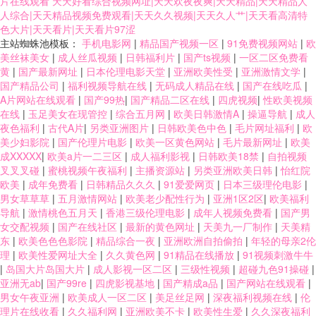
片在线观看
天天好看综合视频网址|天天欢夜夜爽|天天精品|天天精品人
人综合|天天精品视频免费观看|天天久久视频|天天久人艹|天天看高清特
色大片|天天看片|天天看片97涩
主站蜘蛛池模板：
手机电影网
|
精品国产视频一区
|
91免费视频网站
|
欧
美丝袜美女
|
成人丝瓜视频
|
日韩福利片
|
国产ts视频
|
一区二区免费看
黄
|
国产最新网址
|
日本伦理电影天堂
|
亚洲欧美性受
|
亚洲激情文学
|
国产精品公司
|
福利视频导航在线
|
无码成人精品在线
|
国产在线吃瓜
|
A片网站在线观看
|
国产99热
|
国产精品二区在线
|
四虎视频
|
性欧美视频
在线
|
玉足美女在现管控
|
综合五月网
|
欧美日韩激情A
|
操逼导航
|
成人
夜色福利
|
古代A片
|
另类亚洲图片
|
日韩欧美色中色
|
毛片网址福利
|
欧
美少妇影院
|
国产伦理片电影
|
欧美一区黄色网站
|
毛片最新网址
|
欧美
成XXXXX
|
欧美a片一二三区
|
成人福利影视
|
日韩欧美18禁
|
自拍视频
叉叉叉碰
|
蜜桃视频午夜福利
|
主播资源站
|
另类亚洲欧美日韩
|
怡红院
欧美
|
成年免费看
|
日韩精品久久久
|
91爱爱网页
|
日本三级理伦电影
|
男女草草草
|
五月激情网站
|
欧美老少配性行为
|
亚洲1区2区
|
欧美福利
导航
|
激情桃色五月天
|
香港三级伦理电影
|
成年人视频免费看
|
国产男
女交配视频
|
国产在线社区
|
最新的黄色网址
|
天美九一厂制作
|
天美精
东
|
欧美色色色影院
|
精品综合一夜
|
亚洲欧洲自拍偷拍
|
年轻的母亲2伦
理
|
欧美性爱网址大全
|
久久黄色网
|
91精品在线播放
|
91视频刺激牛牛
|
岛国大片岛国大片
|
成人影视一区二区
|
三级性视频
|
超碰九色91操碰
|
亚洲无ab
|
国产99re
|
四虎影视基地
|
国产精成a品
|
国产网站在线观看
|
男女午夜亚洲
|
欧美成人一区二区
|
美足丝足网
|
深夜福利视频在线
|
伦
理片在线收看
|
久久福利网
|
亚洲欧美不卡
|
欧美性生爱
|
久久深夜福利