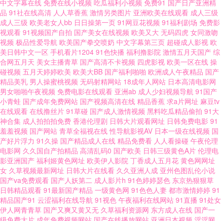
中文字幕在线
免费在线小视频
吃瓜福利小视频
免费91
国产日产亚洲精
品
91社在线高清
人人草香蕉
激情另类图片
亚洲欧美在线观看
成人三级
成人三级
欧美老女人bb
日日操第一页
91网豆花视频
91福利剧场
免费影
屄视频网址 午夜剧场直接免费观看 每天观看国 亚洲成熟女性毛 免费的日韩
视观看
91视频国产自拍
国产美女在线视频
欧美又大
无码四虎
女同激吻
视频
极品性爱导航
欧美国产拳交喷奶
中文字幕第三页
超碰成人影视
欧
欧美视频 超碰免费人人妻 少妇性爱娱乐影院 好姑娘3电视剧在线观看 成全高
美日韩中文一区
手机看片1204
91色快播
福利撸影院
激情五月天国产
综
合网五月天
美女主播青草
国产高清不卡视频
四虎影视
欧美一区在线
操
碰视频
五月天婷婷欧美
欧美大BB
国产福利啪啪
欧洲成人午夜精品
国产
清电影免费 国产一级黄国产综 亚洲综合91 老司机福利入口 AV黄色在线 日
精品美乳
男人操蜜桃视频
无码射精网站
18成年人网站
日本高清电影网
男女啪啪午夜视频
免费电影在线观看
亚洲ab
成人少妇视频导航
91国产
韩精品一区国产精品 亚洲最大激情中文字幕 欧美深喉猛交一区二区 日本午
小青蛙
国产成年免费网站
国产视频高清在线
精品香蕉
求a片网址
麻豆tv
在线观看
在线撸丝片
91草碰
国产成人激情视频
黑料吃瓜精品偷拍
91大
神合集
成人拍拍拍免费
香港伦理剧
日韩大片观看网址
日韩免费电影
91
夜免费影院 国产精品出奶水一 亚洲观看视频在线观看 美女全光末满18勿进
羞羞视频
国产网站
青草全福视在线
性导航影视AV
日本一级在线视频
国
产好片浮力
91久操
国产精品成人在线
精品免费看
人人看操碰
午夜伦理
91性生活短片 人妖av 豆花社区视频 他添的我好湿好 国产破苞第一次 中文字
电影网
久久国自产拍精品
高清乱码0
国产欧美
日韩三级黄色A片
伦理电
影亚洲国产
福利姬黄色网址
欧美伊人影院
丁香成人五月花
黄色网网址
女
久草视频最新网址
日韩大片在线看
久久亚洲人成
亚州色图乱伦小说
幕视频一区 人人电影 后入小少妇 中文字幕人成乱码熟女 日本Aⅴ网站 国产午
国产va免费观看
国产人妖第二
成人影片h
91色婷婷瑟色
东京热狠狠草
日韩精品观看
91最新国产精品
一级黄色网
91色色人妻
都市激情婷婷
91
夜伦理AV 91在线观看网站 日本大片视频一区 国产a一 亚洲AV久久蜜芽 免费
精品国产91
云涩福利在线导航
91视色
午夜福利在线网站
91直播
91处女
伊人网青青草
国产又爽又黄又无
久草福利资源网
东方成人在线
国产一
级免费大片
成年免费视频网站
国产在线播放网站
亚洲日本视频
淫淫网
观看国产精品视频 wwwh片 少妇人妻超碰在线 好看的电视剧免费 最新热门