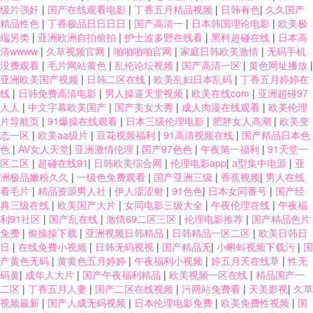
级片强奸
|
国产在线观看电影
|
丁香五月精品视频
|
日韩有色
|
久久国产
精品性色
|
丁香极品日日日日
|
国产高清一
|
日本韩国理论电影
|
欧美极
端另类
|
亚洲欧洲自拍偷拍
|
护士波多野在线看
|
黑料超碰在线
|
日本高
清wwww
|
久草视频官网
|
啪啪啪啪官网
|
家庭日韩欧美激情
|
无码手机
没费观看
|
毛片网站黄色
|
乱伦论坛视频
|
国产高清一区
|
黄色网址播放
|
亚洲欧美国产视频
|
日韩二区在线
|
欧美乱妇日本乱码
|
丁香五月婷婷在
线
|
日韩免费高清电影
|
男人操逼天堂视频
|
欧美在线com
|
亚洲超碰97
人人
|
中文字幕欧美国产
|
国产美女大秀
|
成人肉漫在线观看
|
欧美伦理
片导航页
|
91爆操在线观看
|
日本三级伦理电影
|
肥胖女人高潮
|
欧美变
态一区
|
欧美aa级片
|
豆花视频福利
|
91高清视频在线
|
国产精品日本色
色
|
AV女人天堂
|
亚洲激情伦理
|
国产97色色
|
午夜第一福利
|
91天堂一
区二区
|
超碰在线91
|
日韩欧美综合网
|
伦理电影app
|
a型集中电源
|
亚
洲极品嫩粉久久
|
一级色免费观看
|
国产亚洲三级
|
香蕉视频
|
男人在线
看毛片
|
精品资源男人社
|
伊人涩涩射
|
91色色
|
日本女同番号
|
国产经
典三级在线
|
欧美国产大片
|
女同电影三级大全
|
午夜伦理在线
|
午夜福
利91社区
|
国产乱在线
|
激情69二区三区
|
伦理电影推荐
|
国产精品色片
免费
|
偷操操下载
|
亚洲视频日韩精品
|
日韩精品一区二区
|
欧美日韩日
日
|
在线免费小视频
|
日韩无码视视
|
国产精品无
|
小蝌蚪视频下载污
|
国
产黄色无码
|
黄黄色五月婷婷
|
午夜福利小视频
|
婷五月天在线草
|
性无
码黄
|
成年人大片
|
国产午夜福利精品
|
欧美视频一区在线
|
精品国产一
二区
|
丁香五月人妻
|
国产二区在线视频
|
污网站免费看
|
天美影视
|
久草
视频最新
|
国产人成无码视频
|
日本伦理电影免费
|
欧美免费性视频
|
国