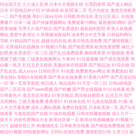
香蕉伊人 欧美在线视频aa 91福利资源网站 乐播精品国产亚洲 亚洲资源在线
码在线天堂
久久成人亚洲
日本中文视频在线
伦理剧推荐
国产成人精品
日本
97甜桃品种介绍
91插插插
欧美SE第二页
毛片内射女
激情另类欧美
一二
国产色视频
孕妇三级av无码
日韩欧美色综合
美女社区成人
在线免
观看 国模100p 91白丝白虎萝莉 蜜桃aa视频导航 愉国产在线精品观看 久久
费看片
日本一级
国产传媒视频网站
免费观看污网站
最新激情h网站
国产
喷浆抽搐
宅男久久国产精品
国产乱肥老妇
最新福利影院
欧美人妖视频
艹手机在线 一本道ab在线 韩国电影片 亚洲97网 国产精品资源欧美 91黄在
网站
窝窝午夜理论
久草视频深夜福利
波多野步中文字幕
日韩福利网址
导航
91精品国产社区
超碰无码在线
欧美日韩高清免费
国产激情视频三
区
宅男福利在线播放
91视频污导航
国产啪亚洲国
欧美性爱密臀
疯狂少
线观看 高清影视 在线一区免费视频播放 首页全网优惠 老湿机69福利院 AV
妇喷潮
欧美肏屄一区二区
国产乱伦免费观看
偷拍草草草
97狠狠插
香蕉
视频下载污版
三级黄色视频网址
午夜99
91日逼视频
国产成在线观看
萌
中文第一页 午夜爽爽影院 欧美二区三区大片网站 国产国产人免费人成 五月
白酱一线天
乱伦五月天婷婷
美腿丝袜在线观看
国产精品3p
91综合碰
国
产乱女乱
成人xxxxx
日韩伦理片
91色爱
免费黄色av网址
欧美肥老妇
欧
美在线tv
加勒比在线视屏
国产美女在线免费
91香蕉污APP
国产高清自拍
丁香六月 国产精品tv 搡bbb爽爽爽视频 大片免费观看 日本中文字幕影片 bt影
一区
第一页草草影院
韩日成人
精品福利
91天堂一区二区
日韩a级电影
国产二区高清
国产www视频
国产粉嫩
国产男女猛视频
91社在线看
欧美
院 欧美色另类 51无码 鲁丝一鲁丝二鲁丝三 中国女人内谢6 久草免费福利 91
日韩黄色片
变态另态另类2
91李宗精品
黑丝袜自慰喷水
乱伦五月
国产
无码网站
三级无毒免费
青青草51
91丝袜在线
91九色在线观看
91插
成
人中文字幕免费
成年人网站视频
免费在线影院
日本欧美第一页
国产ts在
性视频网 日本无吗不卡高清免V 肏屄影院 全网最新院线电影 www男人的天
线观看
午夜影院国产在线
91操在线观看
日韩在线播放视频
成人大片一
级天天
内射性爱网址大全
欧美社区第一页
欧美在线视频播放
91视频污
堂 全国未成年人第一门户 bt搜索网页 殴美性生话 97高清影视 欧美乱偷在线
污污
超碰在线公开
AV蜜桃吃瓜
日本欧美在线看
国产精选免费视频
国产
精品91视频
69热最新网址
无码白丝强行免费
激情影院日韩
久草123
福