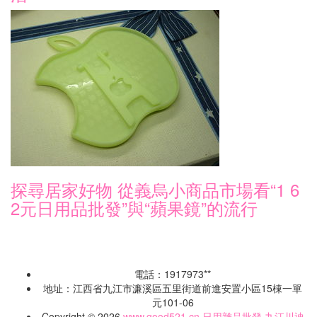
探尋居家好物 從義烏小商品市場看“1 6
2元日用品批發”與“蘋果鏡”的流行
電話：1917973**
地址：江西省九江市濂溪區五里街道前進安置小區15棟一單
元101-06
Copyright © 2026
www.good521.cn
日用雜品批發
九江川迪