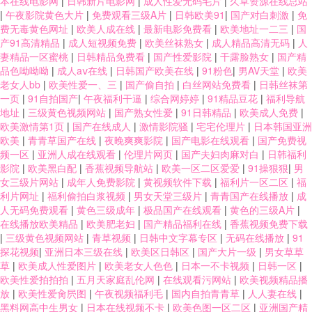
本在线电影网
|
日韩新片电影网
|
成人性爱无码毛片
|
久草资源在线总站
|
午夜影院黄色大片
|
免费观看三级A片
|
日韩欧美91
|
国产对白刺激
|
免
费无毒黄色网址
|
欧美人成在线
|
最新电影免费看
|
欧美地址一二三
|
国
产91高清精品
|
成人短视频免费
|
欧美丝袜熟女
|
成人精品高清无码
|
人
妻精品一区蜜桃
|
日韩精品免费看
|
国产性爱影院
|
干露脸熟女
|
国产精
品色呦呦呦
|
成人aⅴ在线
|
日韩国产欧美在线
|
91粉色
|
男AV天堂
|
欧美
老女人bb
|
欧美性爱一、三
|
国产偷自拍
|
白丝网站免费看
|
日韩丝袜第
一页
|
91自拍国产
|
午夜福利干逼
|
综合网婷婷
|
91精品豆花
|
福利导航
地址
|
三级黄色视频网站
|
国产熟女性爱
|
91日韩精品
|
欧美成人免费
|
欧美激情第1页
|
国产在线成人
|
激情影院骚
|
宅宅伦理片
|
日本韩国亚洲
欧美
|
青青草国产在线
|
夜晚爽爽影院
|
国产电影在线观看
|
国产免费视
频一区
|
亚洲人成在线观看
|
伦理片网页
|
国产夫妇肉麻对白
|
日韩福利
影院
|
欧美黑白配
|
香蕉视频导航站
|
欧美一区二区爱爱
|
91操狠狠
|
男
女三级片网站
|
成年人免费影院
|
黄视频软件下载
|
福利片一区二区
|
福
利片网址
|
福利偷拍白浆视频
|
男女天堂三级片
|
青青国产在线播放
|
成
人无码免费观看
|
黄色三级成年
|
极品国产在线观看
|
黄色的三级A片
|
在线播放欧美精品
|
欧美肥老妇
|
国产精品福利在线
|
香蕉视频免费下载
|
三级黄色视频网站
|
青草视频
|
日韩中文字幕专区
|
无码在线播放
|
91
探花视频
|
亚洲日本三级在线
|
欧美区日韩区
|
国产大片一级
|
男女草草
草
|
欧美成人性爱图片
|
欧美老女人色色
|
日本一不卡视频
|
日韩一区
|
欧美性爱拍拍拍
|
五月天家庭乱伦网
|
在线观看污网站
|
欧美视频精品播
放
|
欧美性爱肏屄图
|
午夜视频福利毛
|
国内自拍青青草
|
人人妻在线
|
黑料网高中生男女
|
日本在线视频不卡
|
欧美色图一区二区
|
亚洲国产精