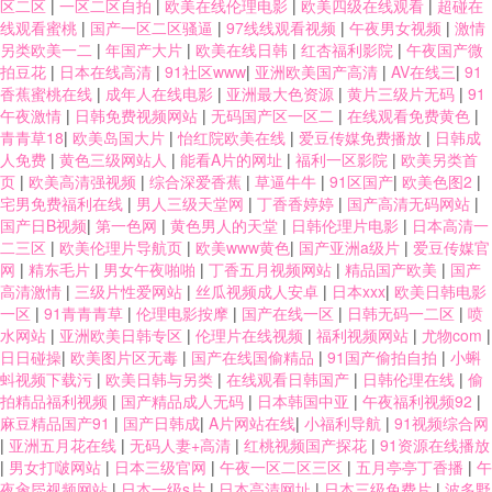
区二区
|
一区二区自拍
|
欧美在线伦理电影
|
欧美四级在线观看
|
超碰在
线观看蜜桃
|
国产一区二区骚逼
|
97线线观看视频
|
午夜男女视频
|
激情
另类欧美一二
|
年国产大片
|
欧美在线日韩
|
红杏福利影院
|
午夜国产微
拍豆花
|
日本在线高清
|
91社区www
|
亚洲欧美国产高清
|
AV在线三
|
91
香蕉蜜桃在线
|
成年人在线电影
|
亚洲最大色资源
|
黄片三级片无码
|
91
午夜激情
|
日韩免费视频网站
|
无码国产区一区二
|
在线观看免费黄色
|
青青草18
|
欧美岛国大片
|
怡红院欧美在线
|
爱豆传媒免费播放
|
日韩成
人免费
|
黄色三级网站人
|
能看A片的网址
|
福利一区影院
|
欧美另类首
页
|
欧美高清强视频
|
综合深爱香蕉
|
草逼牛牛
|
91区国产
|
欧美色图2
|
宅男免费福利在线
|
男人三级天堂网
|
丁香香婷婷
|
国产高清无码网站
|
国产日B视频
|
第一色网
|
黄色男人的天堂
|
日韩伦理片电影
|
日本高清一
二三区
|
欧美伦理片导航页
|
欧美www黄色
|
国产亚洲a级片
|
爱豆传媒官
网
|
精东毛片
|
男女午夜啪啪
|
丁香五月视频网站
|
精品国产欧美
|
国产
高清激情
|
三级片性爱网站
|
丝瓜视频成人安卓
|
日本xxx
|
欧美日韩电影
一区
|
91青青青草
|
伦理电影按摩
|
国产在线一区
|
日韩无码一二区
|
喷
水网站
|
亚洲欧美日韩专区
|
伦理片在线视频
|
福利视频网站
|
尤物com
|
日日碰操
|
欧美图片区无毒
|
国产在线国偷精品
|
91国产偷拍自拍
|
小蝌
蚪视频下载污
|
欧美日韩与另类
|
在线观看日韩国产
|
日韩伦理在线
|
偷
拍精品福利视频
|
国产精品成人无码
|
日本韩国中亚
|
午夜福利视频92
|
麻豆精品国产91
|
国产日韩成
|
A片网站在线
|
小福利导航
|
91视频综合网
|
亚洲五月花在线
|
无码人妻+高清
|
红桃视频国产探花
|
91资源在线播放
|
男女打啵网站
|
日本三级官网
|
午夜一区二区三区
|
五月亭亭丁香播
|
午
夜肏屄视频网站
|
日本一级s片
|
日本高清网址
|
日本三级免费片
|
波多野